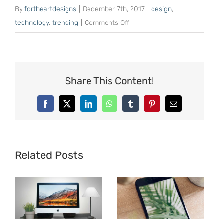
By
fortheartdesigns
|
December 7th, 2017
|
design
,
on
technology
,
trending
|
Comments Off
Standardized
Methods
Share This Content!
Facebook
X
LinkedIn
WhatsApp
Tumblr
Pinterest
Email
Related Posts